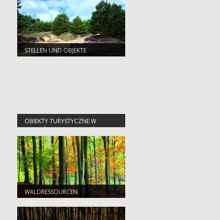
STELLEN UND OBJEKTE
OBIEKTY TURYSTYCZNE W
NADLEŚNICTWIE SŁAWA ŚLĄSKA
WALDRESSOURCEN