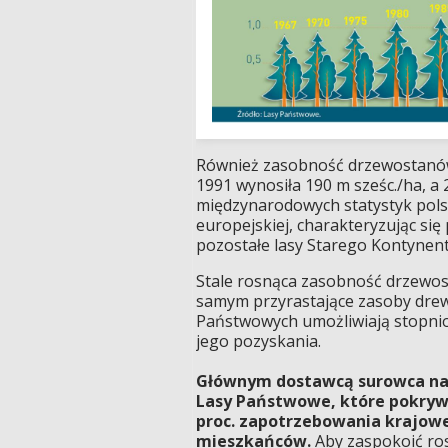
Również zasobność drzewostanów 
1991 wynosiła 190 m sześc./ha, a 2
międzynarodowych statystyk polsk
europejskiej, charakteryzując si
pozostałe lasy Starego Kontynent
Stale rosnąca zasobność drzewos
samym przyrastające zasoby dre
Państwowych umożliwiają stopni
jego pozyskania.
Głównym dostawcą surowca na 
Lasy Państwowe, które pokryw
proc. zapotrzebowania krajow
mieszkańców.
Aby zaspokoić ros