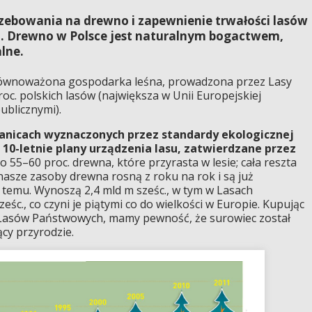
zebowania na drewno i zapewnienie trwałości lasów
mi. Drewno w Polsce jest naturalnym bogactwem,
lne.
zrównoważona gospodarka leśna, prowadzona przez Lasy
oc. polskich lasów (największa w Unii Europejskiej
ublicznymi).
anicach wyznaczonych przez standardy ekologicznej
10-letnie plany urządzenia lasu, zatwierdzane przez
o 55–60 proc. drewna, które przyrasta w lesie; cała reszta
nasze zasoby drewna rosną z roku na rok i są już
 temu. Wynoszą 2,4 mld m sześc., w tym w Lasach
śc., co czyni je piątymi co do wielkości w Europie. Kupując
 Lasów Państwowych, mamy pewność, że surowiec został
cy przyrodzie.