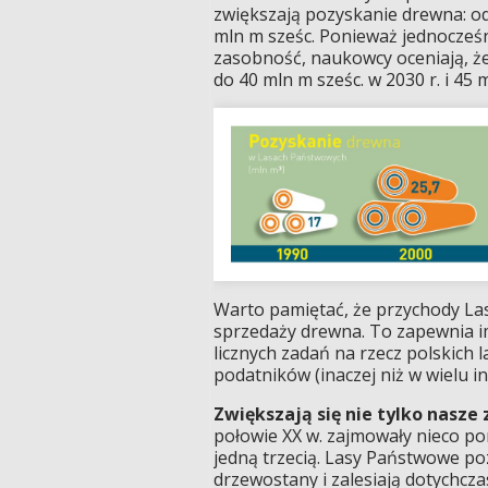
zwiększają pozyskanie drewna: od
mln m sześc. Ponieważ jednocześn
zasobność, naukowcy oceniają, 
do 40 mln m sześc. w 2030 r. i 45 
Warto pamiętać, że przychody La
sprzedaży drewna. To zapewnia i
licznych zadań na rzecz polskich 
podatników (inaczej niż w wielu i
Zwiększają się nie tylko nasze
połowie XX w. zajmowały nieco pon
jedną trzecią. Lasy Państwowe p
drzewostany i zalesiają dotychcz