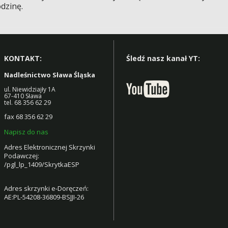
odzinę.
KONTAKT:
Śledź nasz kanał YT:
Nadleśnictwo Sława Śląska
ul. Niewidziajły 1A
67-410 Sława
tel. 68 356 62 29
fax 68 356 62 29
Napisz do nas
Adres Elektronicznej Skrzynki
Podawczej:
/pgl_lp_1409/SkrytkaESP
Adres skrzynki e-Doręczeń:
AE:PL-54208-36809-BSJJI-26