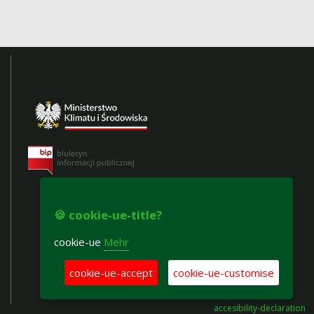
🍪 cookie-ue-title?
cookie-ue
Mehr
cookie-ue-accept
cookie-ue-customise
accesibility-declaration