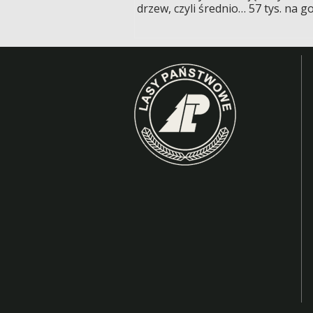
drzew, czyli średnio… 57 tys. na g