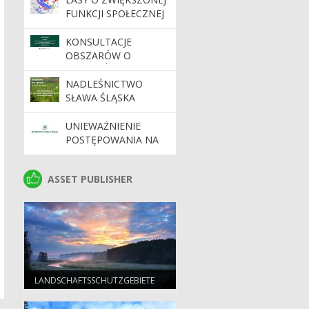
FUNKCJI SPOŁECZNEJ
KONSULTACJE
OBSZARÓW O
SZCZEGÓLNYCH
WARTOŚCIACH
NADLEŚNICTWO
OCHRONNYCH HCV
SŁAWA ŚLĄSKA
NA TERENIE
NABYWA LASY I
NADLEŚNICTW
GRUNTY DO
UNIEWAŻNIENIE
REGIONALNEJ
ZALESIENIA
POSTĘPOWANIA NA
DYREKCJI LASÓW
ZŁOŻENIE OFERT NA
PAŃSTWOWYCH W
DOSTAWĘ
ASSET PUBLISHER
ASSET PUBLISHER
ZIELONEJ GÓRZE
MATERIAŁÓW
DYDAKTYCZNYCH
LANDSCHAFTSSCHUTZGEBIETE