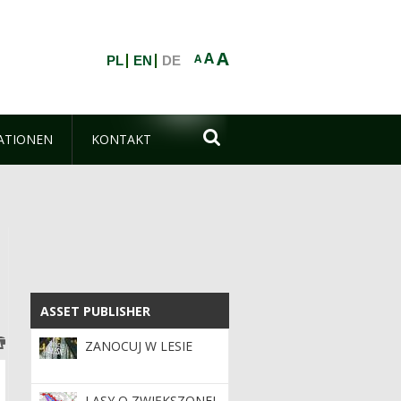
A
A
A
PL
EN
DE

ATIONEN
KONTAKT
ASSET PUBLISHER
ASSET PUBLISHER
ZANOCUJ W LESIE
LASY O ZWIĘKSZONEJ