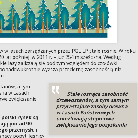
w lasach zarządzanych przez PGL LP stale rośnie. W roku
0 lat później, w 2011 r. – już 254 m sześc./ha. Według
ie lasy zaliczają się pod tym względem do czołówki
ę ponaddwukrotnie wyższą przeciętną zasobnością niż
u.
tanów, a tym
wna w Lasach
Stale rosnąca zasobność
owe zwiększanie
drzewostanów, a tym samym
przyrastające zasoby drewna
w Lasach Państwowych
polski rynek są
umożliwiają stopniowe
ają ponad 90
zwiększanie jego pozyskania
ego przemysłu i
nący popyt, leśnicy