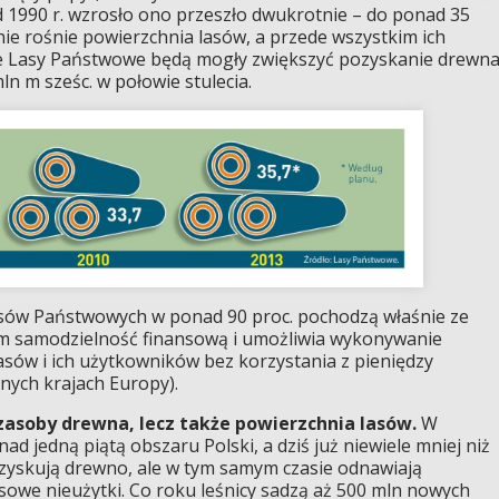
 1990 r. wzrosło ono przeszło dwukrotnie – do ponad 35
ie rośnie powierzchnia lasów, a przede wszystkim ich
że Lasy Państwowe będą mogły zwiększyć pozyskanie drewn
mln m sześc. w połowie stulecia.
sów Państwowych w ponad 90 proc. pochodzą właśnie ze
m samodzielność finansową i umożliwia wykonywanie
lasów i ich użytkowników bez korzystania z pieniędzy
nnych krajach Europy).
 zasoby drewna, lecz także powierzchnia lasów.
W
ad jedną piątą obszaru Polski, a dziś już niewiele mniej niż
ozyskują drewno, ale w tym samym czasie odnawiają
asowe nieużytki. Co roku leśnicy sadzą aż 500 mln nowych