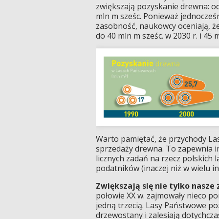
zwiększają pozyskanie drewna: od
mln m sześc. Ponieważ jednocześn
zasobność, naukowcy oceniają, 
do 40 mln m sześc. w 2030 r. i 45 
Warto pamiętać, że przychody La
sprzedaży drewna. To zapewnia i
licznych zadań na rzecz polskich 
podatników (inaczej niż w wielu i
Zwiększają się nie tylko nasze
połowie XX w. zajmowały nieco pon
jedną trzecią. Lasy Państwowe p
drzewostany i zalesiają dotychcz