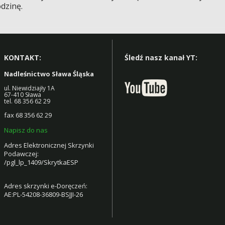
odzinę.
KONTAKT:
Śledź nasz kanał YT:
Nadleśnictwo Sława Śląska
ul. Niewidziajły 1A
67-410 Sława
tel. 68 356 62 29
fax 68 356 62 29
Napisz do nas
Adres Elektronicznej Skrzynki
Podawczej:
/pgl_lp_1409/SkrytkaESP
Adres skrzynki e-Doręczeń:
AE:PL-54208-36809-BSJJI-26