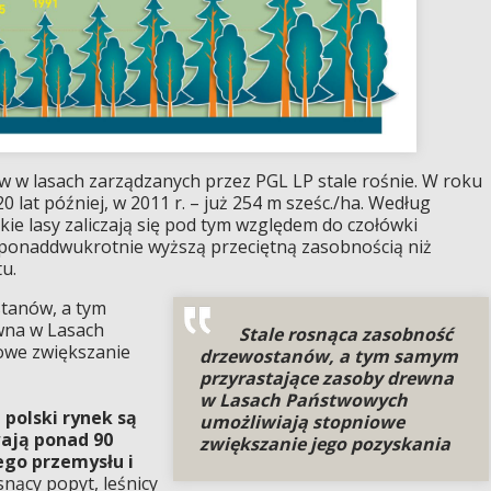
w lasach zarządzanych przez PGL LP stale rośnie. W roku
0 lat później, w 2011 r. – już 254 m sześc./ha. Według
ie lasy zaliczają się pod tym względem do czołówki
ę ponaddwukrotnie wyższą przeciętną zasobnością niż
u.
tanów, a tym
wna w Lasach
Stale rosnąca zasobność
owe zwiększanie
drzewostanów, a tym samym
przyrastające zasoby drewna
w Lasach Państwowych
polski rynek są
umożliwiają stopniowe
ają ponad 90
zwiększanie jego pozyskania
ego przemysłu i
nący popyt, leśnicy