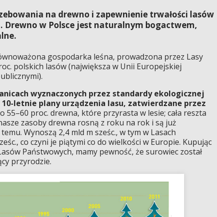
zebowania na drewno i zapewnienie trwałości lasów
mi. Drewno w Polsce jest naturalnym bogactwem,
lne.
zrównoważona gospodarka leśna, prowadzona przez Lasy
oc. polskich lasów (największa w Unii Europejskiej
ublicznymi).
anicach wyznaczonych przez standardy ekologicznej
10-letnie plany urządzenia lasu, zatwierdzane przez
o 55–60 proc. drewna, które przyrasta w lesie; cała reszta
nasze zasoby drewna rosną z roku na rok i są już
 temu. Wynoszą 2,4 mld m sześc., w tym w Lasach
śc., co czyni je piątymi co do wielkości w Europie. Kupując
 Lasów Państwowych, mamy pewność, że surowiec został
cy przyrodzie.