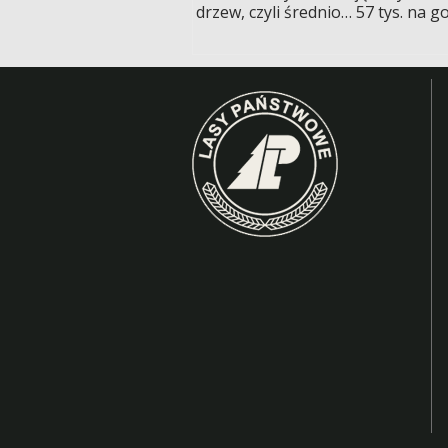
drzew, czyli średnio… 57 tys. na g