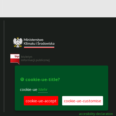
🍪 cookie-ue-title?
cookie-ue
Mehr
cookie-ue-accept
cookie-ue-customise
accesibility-declaration