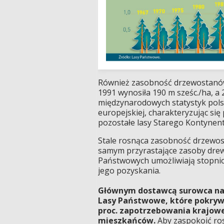
Również zasobność drzewostanów 
1991 wynosiła 190 m sześc./ha, a 2
międzynarodowych statystyk polsk
europejskiej, charakteryzując si
pozostałe lasy Starego Kontynent
Stale rosnąca zasobność drzewos
samym przyrastające zasoby dre
Państwowych umożliwiają stopni
jego pozyskania.
Głównym dostawcą surowca na 
Lasy Państwowe, które pokryw
proc. zapotrzebowania krajow
mieszkańców.
Aby zaspokoić ros