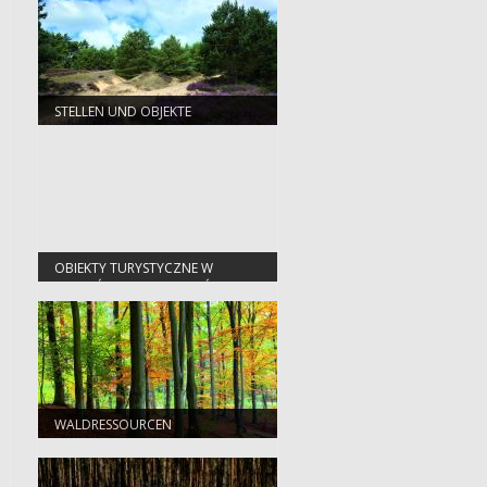
STELLEN UND OBJEKTE
OBIEKTY TURYSTYCZNE W
NADLEŚNICTWIE SŁAWA ŚLĄSKA
WALDRESSOURCEN