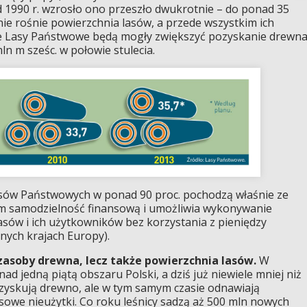
 1990 r. wzrosło ono przeszło dwukrotnie – do ponad 35
ie rośnie powierzchnia lasów, a przede wszystkim ich
że Lasy Państwowe będą mogły zwiększyć pozyskanie drewn
mln m sześc. w połowie stulecia.
sów Państwowych w ponad 90 proc. pochodzą właśnie ze
m samodzielność finansową i umożliwia wykonywanie
lasów i ich użytkowników bez korzystania z pieniędzy
nnych krajach Europy).
 zasoby drewna, lecz także powierzchnia lasów.
W
ad jedną piątą obszaru Polski, a dziś już niewiele mniej niż
ozyskują drewno, ale w tym samym czasie odnawiają
asowe nieużytki. Co roku leśnicy sadzą aż 500 mln nowych