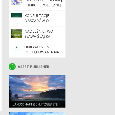
FUNKCJI SPOŁECZNEJ
KONSULTACJE
OBSZARÓW O
SZCZEGÓLNYCH
WARTOŚCIACH
NADLEŚNICTWO
OCHRONNYCH HCV
SŁAWA ŚLĄSKA
NA TERENIE
NABYWA LASY I
NADLEŚNICTW
GRUNTY DO
UNIEWAŻNIENIE
REGIONALNEJ
ZALESIENIA
POSTĘPOWANIA NA
DYREKCJI LASÓW
ZŁOŻENIE OFERT NA
PAŃSTWOWYCH W
DOSTAWĘ
ASSET PUBLISHER
ASSET PUBLISHER
ZIELONEJ GÓRZE
MATERIAŁÓW
DYDAKTYCZNYCH
LANDSCHAFTSSCHUTZGEBIETE