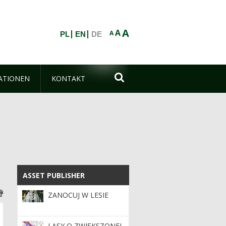
A
A
A
PL
EN
DE

ATIONEN
KONTAKT
ASSET PUBLISHER
ASSET PUBLISHER
ZANOCUJ W LESIE
LASY O ZWIĘKSZONEJ