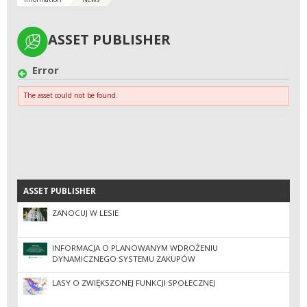
ASSET PUBLISHER
ASSET PUBLISHER
Error
The asset could not be found.
ASSET PUBLISHER
ASSET PUBLISHER
ZANOCUJ W LESIE
INFORMACJA O PLANOWANYM WDROŻENIU
DYNAMICZNEGO SYSTEMU ZAKUPÓW
LASY O ZWIĘKSZONEJ FUNKCJI SPOŁECZNEJ