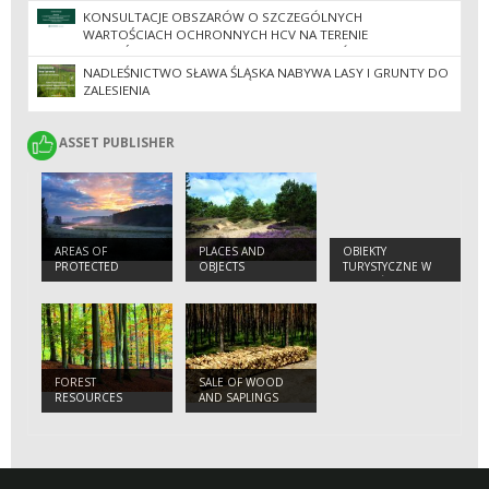
KONSULTACJE OBSZARÓW O SZCZEGÓLNYCH
WARTOŚCIACH OCHRONNYCH HCV NA TERENIE
NADLEŚNICTW REGIONALNEJ DYREKCJI LASÓW
PAŃSTWOWYCH W ZIELONEJ GÓRZE
NADLEŚNICTWO SŁAWA ŚLĄSKA NABYWA LASY I GRUNTY DO
ZALESIENIA
ASSET PUBLISHER
ASSET PUBLISHER
AREAS OF
PLACES AND
OBIEKTY
PROTECTED
OBJECTS
TURYSTYCZNE W
LANDSCAPES
NADLEŚNICTWIE
SŁAWA ŚLĄSKA
FOREST
SALE OF WOOD
RESOURCES
AND SAPLINGS