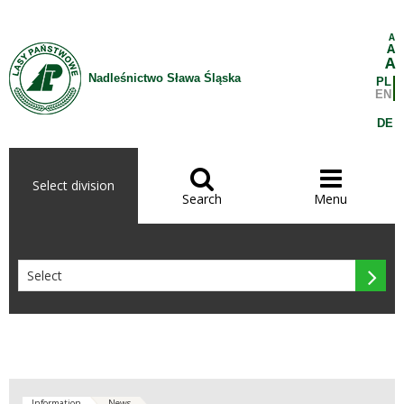
Skip to Content
A
A
A
Nadleśnictwo Sława Śląska
PL
EN
DE


Select division
Search
Menu

Information
News