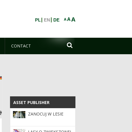
A
A
A
PL
EN
DE

CONTACT
i
nglish
Deutsch
ASSET PUBLISHER
ASSET PUBLISHER
ZANOCUJ W LESIE
LASY O ZWIĘKSZONEJ