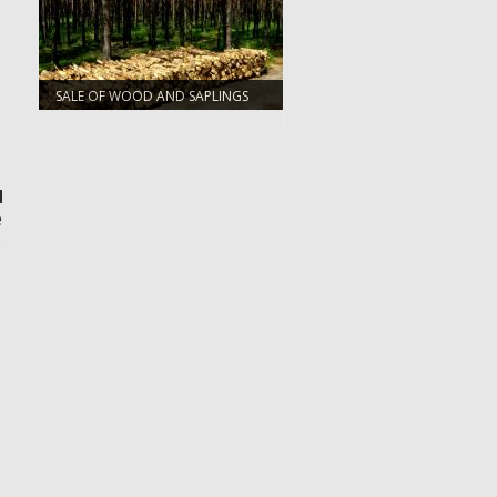
SALE OF WOOD AND SAPLINGS
d
e
e