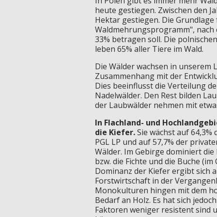
In Polen gibt es immer mehr Wälde
heute gestiegen. Zwischen den Ja
Hektar gestiegen. Die Grundlage f
Waldmehrungsprogramm", nach de
33% betragen soll. Die polnischen
leben 65% aller Tiere im Wald.
Die Wälder wachsen in unserem L
Zusammenhang mit der Entwicklu
Dies beeinflusst die Verteilung d
Nadelwälder. Den Rest bilden Lau
der Laubwälder nehmen mit etwas
In Flachland- und Hochlandgeb
die Kiefer.
Sie wächst auf 64,3% 
PGL LP und auf 57,7% der priva
Wälder. Im Gebirge dominiert die 
bzw. die Fichte und die Buche (im 
Dominanz der Kiefer ergibt sich a
Forstwirtschaft in der Vergangenh
Monokulturen hingen mit dem hoh
Bedarf an Holz. Es hat sich jedoc
Faktoren weniger resistent sind 