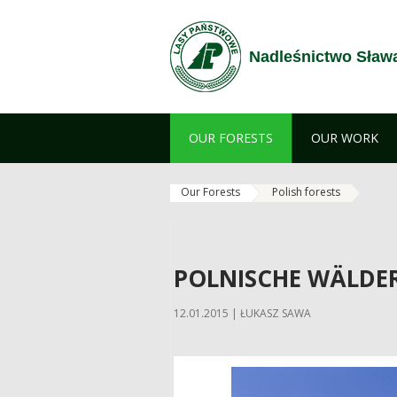
Skip to Content
Nadleśnictwo Sław
OUR FORESTS
OUR WORK
Our Forests
Polish forests
POLNISCHE WÄLDE
12.01.2015 | ŁUKASZ SAWA