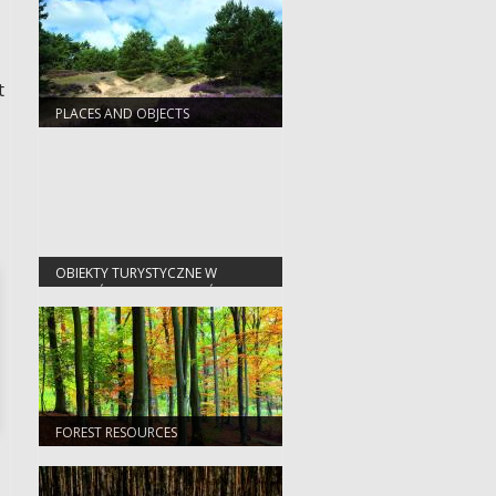
t
PLACES AND OBJECTS
OBIEKTY TURYSTYCZNE W
NADLEŚNICTWIE SŁAWA ŚLĄSKA
FOREST RESOURCES