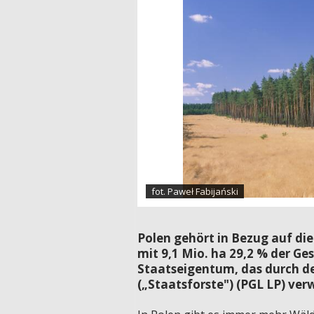
fot. Paweł Fabijański
Polen gehört in Bezug auf di
mit 9,1 Mio. ha 29,2 % der Ge
Staatseigentum, das durch d
(„Staatsforste") (PGL LP) ver