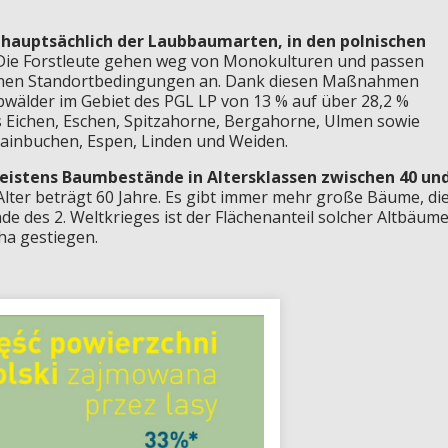
 hauptsächlich der Laubbaumarten, in den polnischen
Die Forstleute gehen weg von Monokulturen und passen
chen Standortbedingungen an. Dank diesen Maßnahmen
bwälder im Gebiet des PGL LP von 13 % auf über 28,2 %
s Eichen, Eschen, Spitzahorne, Bergahorne, Ulmen sowie
Hainbuchen, Espen, Linden und Weiden.
istens Baumbestände in Altersklassen zwischen 40 un
Alter beträgt 60 Jahre. Es gibt immer mehr große Bäume, di
nde des 2. Weltkrieges ist der Flächenanteil solcher Altbäum
 ha gestiegen.