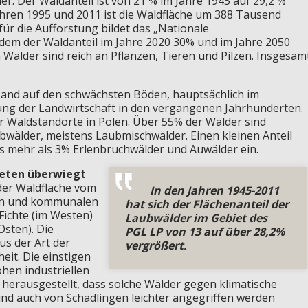
r. Der Waldanteil ist von 21 % im Jahre 1945 auf 29,2 %
hren 1995 und 2011 ist die Waldfläche um 388 Tausend
ür die Aufforstung bildet das „Nationale
m der Waldanteil im Jahre 2020 30% und im Jahre 2050
 Wälder sind reich an Pflanzen, Tieren und Pilzen. Insgesam
and auf den schwächsten Böden, hauptsächlich im
ng der Landwirtschaft in den vergangenen Jahrhunderten.
er Waldstandorte in Polen. Über 55% der Wälder sind
bwälder, meistens Laubmischwälder. Einen kleinen Anteil
 mehr als 3% Erlenbruchwälder und Auwälder ein.
ieten überwiegt
der Waldfläche vom
In den Jahren 1945-2011
ten und kommunalen
hat sich der Flächenanteil der
Fichte (im Westen)
Laubwälder im Gebiet des
Osten). Die
PGL LP von 13 auf über 28,2%
us der Art der
vergrößert.
eit. Die einstigen
en industriellen
h herausgestellt, dass solche Wälder gegen klimatische
und auch von Schädlingen leichter angegriffen werden