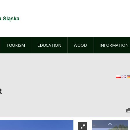
a Śląska
TOURISM
EDUCATION
WOOD
INFORMATION
polsk
E
R