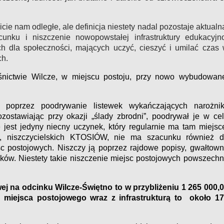
cie nam odległe, ale definicja niestety nadal pozostaje aktualn
unku i niszczenie nowopowstałej infrastruktury edukacyjn
ch dla społeczności, mających uczyć, cieszyć i umilać czas
ch.
nictwie Wilcze, w miejscu postoju, przy nowo wybudowan
poprzez poodrywanie listewek wykańczających narożnik
stawiając przy okazji „ślady zbrodni”, poodrywał je w ce
e jest jedyny niecny uczynek, który regularnie ma tam miejsc
w,
niszczycielskich
KTOSIÓW, nie ma szacunku również d
c postojowych. Niszczy ją poprzez rajdowe popisy, gwałtow
zków. Niestety takie niszczenie miejsc postojowych powszech
ej na odcinku Wilcze-Świętno to w przybliżeniu 1 265 000,
 miejsca postojowego wraz z infrastrukturą to około 1