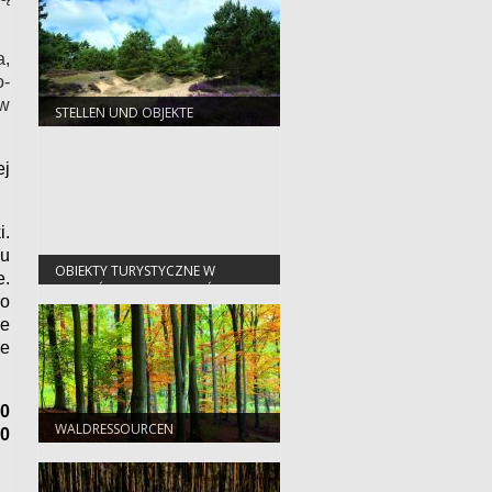
a,
o-
 w
STELLEN UND OBJEKTE
ej
i.
lu
OBIEKTY TURYSTYCZNE W
e.
NADLEŚNICTWIE SŁAWA ŚLĄSKA
o
ne
ne
00
WALDRESSOURCEN
70