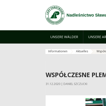
Zum Inhalt wechseln
Nadleśnictwo Sław
UNSERE WÄLDER
UNSERE AR
Informationen
Aktuelles
Współc
WSPÓŁCZESNE PLE
31.12.2020 | DANIEL SZCZUCKI