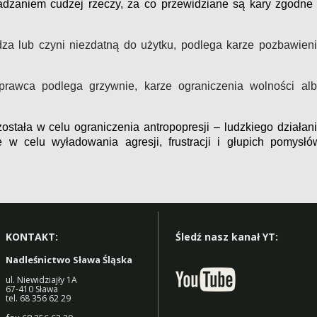
adzaniem cudzej rzeczy, za co przewidziane są kary zgodne
dza lub czyni niezdatną do użytku, podlega karze pozbawien
rawca podlega grzywnie, karze ograniczenia wolności al
została w celu ograniczenia antropopresji – ludzkiego działan
 w celu wyładowania agresji, frustracji i głupich pomysłó
KONTAKT:
Śledź nasz kanał YT:
Nadleśnictwo Sława Śląska
ul. Niewidziajły 1A
67-410 Sława
tel. 68 356 62 29