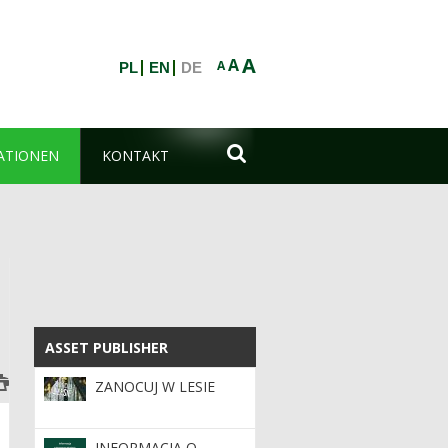
A
A
A
PL
EN
DE

ATIONEN
KONTAKT
esne plemię Wandalów
ASSET PUBLISHER
ASSET PUBLISHER
ZANOCUJ W LESIE
INFORMACJA O