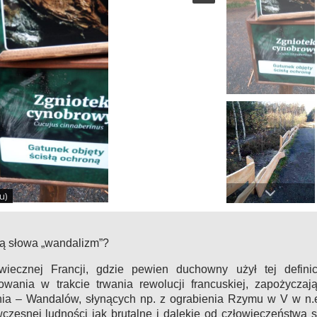
u)
zą słowa „wandalizm”?
ecznej Francji, gdzie pewien duchowny użył tej definic
wania w trakcie trwania rewolucji francuskiej, zapożyczaj
ia – Wandalów, słynących np. z ograbienia Rzymu w V w n.
czesnej ludności jak brutalne i dalekie od człowieczeństwa 