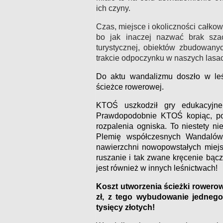
ich czyny.
Czas, miejsce i okoliczności całkowi
bo jak inaczej nazwać brak szac
turystycznej, obiektów zbudowany
trakcie odpoczynku w naszych lasa
Do aktu wandalizmu doszło w leś
ścieżce rowerowej.
KTOŚ uszkodził gry edukacyjne 
Prawdopodobnie KTOŚ kopiąc, pozo
rozpalenia ogniska. To niestety ni
Plemię współczesnych Wandaló
nawierzchni nowopowstałych miejs
ruszanie i tak zwane kręcenie bąc
jest również w innych leśnictwach!
Koszt utworzenia ścieżki rowerow
zł, z tego wybudowanie
jednego
tysięcy złotych!