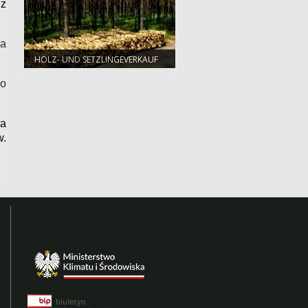
 z
ia
HOLZ- UND SETZLINGEVERKAUF
bo
ia
w.