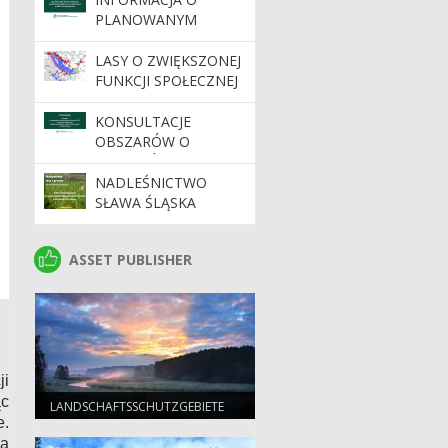
PLANOWANYM
WDROŻENIU
DYNAMICZNEGO
LASY O ZWIĘKSZONEJ
SYSTEMU ZAKUPÓW
FUNKCJI SPOŁECZNEJ
KONSULTACJE
OBSZARÓW O
SZCZEGÓLNYCH
WARTOŚCIACH
NADLEŚNICTWO
OCHRONNYCH HCV
SŁAWA ŚLĄSKA
NA TERENIE
NABYWA LASY I
NADLEŚNICTW
GRUNTY DO
ASSET PUBLISHER
ASSET PUBLISHER
REGIONALNEJ
ZALESIENIA
DYREKCJI LASÓW
PAŃSTWOWYCH W
ZIELONEJ GÓRZE
ji
ąc
LANDSCHAFTSSCHUTZGEBIETE
e.
są