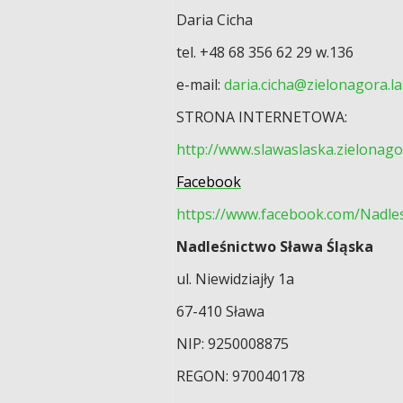
Daria Cicha
tel. +48 68 356 62 29 w.136
e-mail:
daria.cicha@zielonagora.la
STRONA INTERNETOWA:
http://www.slawaslaska.zielonagor
Facebook
https://www.facebook.com/Nadle
Nadleśnictwo Sława Śląska
ul. Niewidziajły 1a
67-410 Sława
NIP: 9250008875
REGON: 970040178