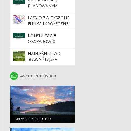
PLANOWANYM
WDROŻENIU
DYNAMICZNEGO
LASY O ZWIĘKSZONEJ
SYSTEMU ZAKUPÓW
FUNKCJI SPOŁECZNEJ
KONSULTACJE
OBSZARÓW O
SZCZEGÓLNYCH
WARTOŚCIACH
NADLEŚNICTWO
OCHRONNYCH HCV
SŁAWA ŚLĄSKA
NA TERENIE
NABYWA LASY I
NADLEŚNICTW
GRUNTY DO
ASSET PUBLISHER
ASSET PUBLISHER
REGIONALNEJ
ZALESIENIA
DYREKCJI LASÓW
PAŃSTWOWYCH W
ZIELONEJ GÓRZE
AREAS OF PROTECTED
LANDSCAPES