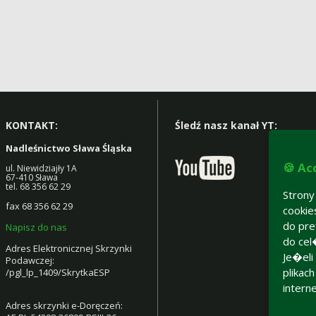
KONTAKT:
Śledź nasz kanał YT:
Nadleśnictwo Sława Śląska
🍪 Ac
ul. Niewidziajły 1A
67-410 Sława
tel. 68 356 62 29
Stron
fax 68 356 62 29
cooki
do pre
Napisz do nas
do cel
Adres Elektronicznej Skrzynki
Je�eli
Podawczej:
plikac
/pgl_lp_1409/SkrytkaESP
intern
Adres skrzynki e-Doręczeń: