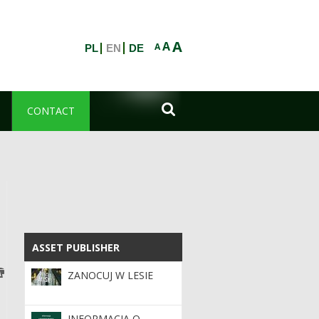
A
A
A
PL
EN
DE

CONTACT
ASSET PUBLISHER
ASSET PUBLISHER
ZANOCUJ W LESIE
INFORMACJA O