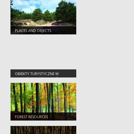
PLACES AND OBJECTS
OBIEKTY TURYSTYCZNE W
NADLEŚNICTWIE SŁAWA ŚLĄSKA
FOREST RESOURCES