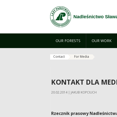
Skip to Content
Nadleśnictwo Sław
OUR FORESTS
OUR WORK
Contact
For Media
KONTAKT DLA MED
20.02.2014 | JAKUB KOPCIUCH
Rzecznik prasowy Nadleśnictw