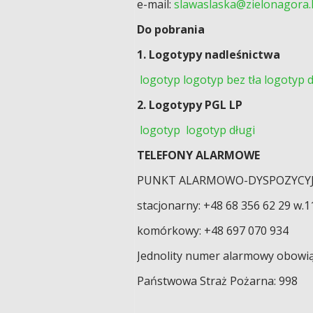
e-mail:
slawaslaska@zielonagora.l
Do pobrania
1. Logotypy nadleśnictwa
logotyp
logotyp bez tła
logotyp d
2. Logotypy PGL LP
logotyp
logotyp długi
TELEFONY ALARMOWE
PUNKT ALARMOWO-DYSPOZYCY
stacjonarny: +48 68 356 62 29 w.1
komórkowy: +48 697 070 934
Jednolity numer alarmowy obowiązu
Państwowa Straż Pożarna: 998