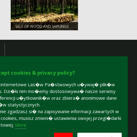
SALE OF WOOD AND SAPLINGS
cept cookies & privacy policy?
y internetowe Las�w Pa�stwowych u�ywaj� plik�w
es. Dzi�ki nim mo�emy dostosowywa� nasze serwisy
ferencji u�ytkownik�w oraz zbiera� anonimowe dane
�w statystycznych.
 nie zgadzasz si� na zapisywanie informacji zawartych w
h cookies, musisz zmieni� ustawienia swojej przegl�darki
etowej.
More