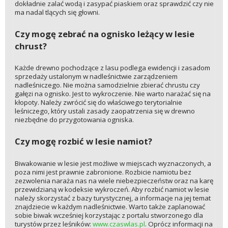
dokładnie zalać wodą i zasypać piaskiem oraz sprawdzić czy nie
ma nadal tlących się głowni.
Czy mogę zebrać na ognisko leżący w lesie
chrust?
Każde drewno pochodzące z lasu podlega ewidencji i zasadom
sprzedaży ustalonym w nadleśnictwie zarządzeniem
nadleśniczego. Nie można samodzielnie zbierać chrustu czy
gałęzi na ognisko. Jest to wykroczenie. Nie warto narażać się na
kłopoty. Należy zwrócić się do właściwego terytorialnie
leśniczego, który ustali zasady zaopatrzenia się w drewno
niezbędne do przygotowania ogniska.
Czy mogę rozbić w lesie namiot?
Biwakowanie w lesie jest możliwe w miejscach wyznaczonych, a
poza nimi jest prawnie zabronione. Rozbicie namiotu bez
zezwolenia naraża nas na wiele niebezpieczeństw oraz na karę
przewidzianą w kodeksie wykroczeń. Aby rozbić namiot w lesie
należy skorzystać z bazy turystycznej, a informacje na jej temat
znajdziecie w każdym nadleśnictwie. Warto także zaplanować
sobie biwak wcześniej korzystając z portalu stworzonego dla
turystów przez leśników:
www.czaswlas.pl
. Oprócz informacji na