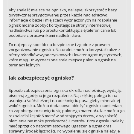
Aby znaleźć miejsce na ognisko, najlepiej skorzystać z bazy
turystycznej przygotowanej przez każde nadleśnictwo.
Informacje o bazie i miejscach wyznaczonych na rozpalanie
ognisk można zdobyć korzystając ze strony internetowej
nadleśnictwa lub po prostu kontaktując się telefonicznie lub
osobiście z pracownikami nadleśnictwa.
To najlepszy sposób na bezpieczne i zgodne z prawem
zorganizowanie ogniska. Naturalnie można korzystać także z
oferty ośrodków wypoczynkowych i kwater agroturystycznych,
które mają już wyznaczone stałe miejsca palenia ognisk na
terenach leśnych.
Jak zabezpieczyć ognisko?
Sposób zabezpieczenia ogniska określa nadleśniczy, wydając
pisemną zgodę na jego rozpalenie. Najczęściej polega to na
usunięciu ściółki leśnej i na odsłonięciu pasa gleby mineralnej
wokół ogniska. Można dodatkowo obłożyć ognisko kamieniami,
co zapobiega rozsunięciu się palonego materiału. Nie można go
rozpalać bliżej niż 6 metrów od stojących drzew, a wysokość
płomienia nie może przekraczać 2 metrów. Przy ognisku należy
mieć sprzęt do natychmiastowego ugaszenia ognia oraz
sprawny środek łączności. Po wypaleniu się ogniska należy je