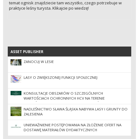
temat ognisk znajdziecie tam wszystko, czego potrzebuje w
praktyce leśny turysta. Klikajcie po wiedzę!
ASSET PUBLISHER
ASSET PUBLISHER
ZANOCUJ W LESIE
LASY O ZWIĘKSZONEJ FUNKCJI SPOŁECZNEJ
KONSULTACJE OBSZARÓW O SZCZEGÓLNYCH
WARTOŚCIACH OCHRONNYCH HCV NA TERENIE
NADLEŚNICTW REGIONALNEJ DYREKCJI LASÓW
PAŃSTWOWYCH W ZIELONEJ GÓRZE
NADLEŚNICTWO SŁAWA ŚLĄSKA NABYWA LASY I GRUNTY DO
ZALESIENIA
UNIEWAŻNIENIE POSTĘPOWANIA NA ZŁOŻENIE OFERT NA
DOSTAWĘ MATERIAŁÓW DYDAKTYCZNYCH