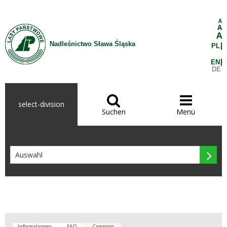
Zum Inhalt wechseln
A
A
A
Nadleśnictwo Sława Śląska
PL
EN
DE


select-division
Suchen
Menü

Informationen
FAQ
Camping