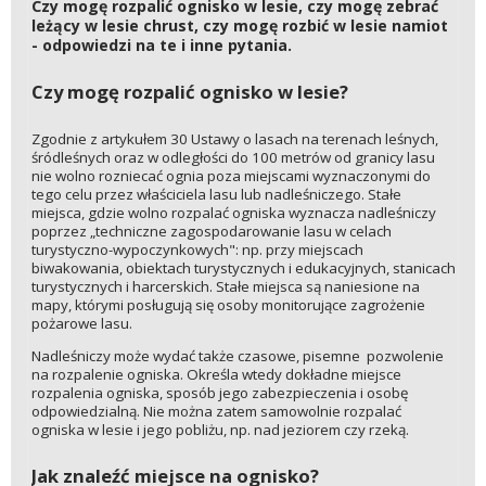
Czy mogę rozpalić ognisko w lesie, czy mogę zebrać
leżący w lesie chrust, czy mogę rozbić w lesie namiot
- odpowiedzi na te i inne pytania.
Czy mogę rozpalić ognisko w lesie?
Zgodnie z artykułem 30 Ustawy o lasach na terenach leśnych,
śródleśnych oraz w odległości do 100 metrów od granicy lasu
nie wolno rozniecać ognia poza miejscami wyznaczonymi do
tego celu przez właściciela lasu lub nadleśniczego. Stałe
miejsca, gdzie wolno rozpalać ogniska wyznacza nadleśniczy
poprzez „techniczne zagospodarowanie lasu w celach
turystyczno-wypoczynkowych": np. przy miejscach
biwakowania, obiektach turystycznych i edukacyjnych, stanicach
turystycznych i harcerskich. Stałe miejsca są naniesione na
mapy, którymi posługują się osoby monitorujące zagrożenie
pożarowe lasu.
Nadleśniczy może wydać także czasowe, pisemne pozwolenie
na rozpalenie ogniska. Określa wtedy dokładne miejsce
rozpalenia ogniska, sposób jego zabezpieczenia i osobę
odpowiedzialną. Nie można zatem samowolnie rozpalać
ogniska w lesie i jego pobliżu, np. nad jeziorem czy rzeką.
Jak znaleźć miejsce na ognisko?